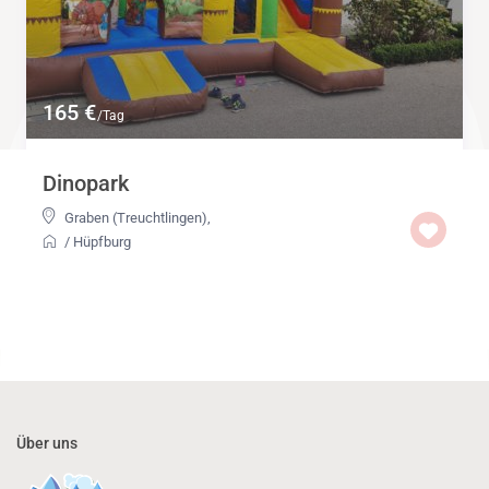
165 €
/Tag
Dinopark
Graben (Treuchtlingen)
,
/
Hüpfburg
Über uns